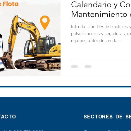
Calendario y Co
Mantenimiento 
Introducción Desde tractores 
pulverizadores y segadoras, e
equipos utilizados en la...
TACTO
SECTORES DE SE