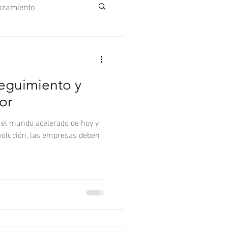
nzamiento
ejo Ecológico
eguimiento y
ior
 el mundo acelerado de hoy y
evolución, las empresas deben