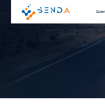
Quie
BLOG