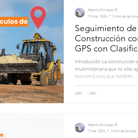
Alberto Enriquez B.
19 mar 2024
5 min de lectura
Seguimiento de 
Construcción co
GPS con Clasific
Introducción La construcción 
multimillonaria que no sólo agr
economía sino que también...
Alberto Enriquez B.
7 mar 2024
3 min de lectura