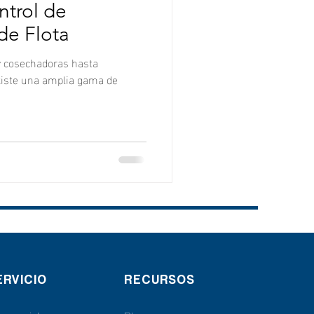
ntrol de
de Flota
y cosechadoras hasta
xiste una amplia gama de
RVICIO
RECURSOS