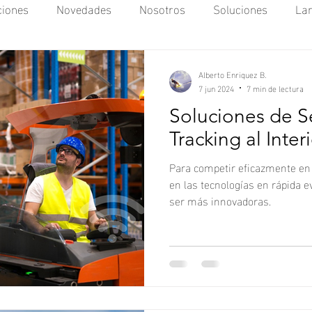
iones
Novedades
Nosotros
Soluciones
La
IoT
LBS
Rastreo Satelital
OnDash
Man
Alberto Enriquez B.
7 jun 2024
7 min de lectura
Soluciones de S
Tracking al Inter
Para competir eficazmente en
en las tecnologías en rápida 
ser más innovadoras.