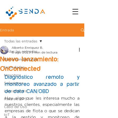
Entrada
Todas las entradas
Alberto Enriquez B.
Todas las entradas
8 ago 2023
3 min de lectura
Nuevo lanzamiento:
Recomendaciones
OnConnected
Novedades
Nosotros
Diagnóstico remoto y 
Soluciones
monitoreo avanzado a partir 
de data CAN/OBD
Lanzamiento
Hay algo que les interesa mucho a 
Rastreo GPS
nuestros clientes, especialmente las 
Caso de Uso
empresas de flota o que se dedican 
IoT
a la gestión y monitoreo de 