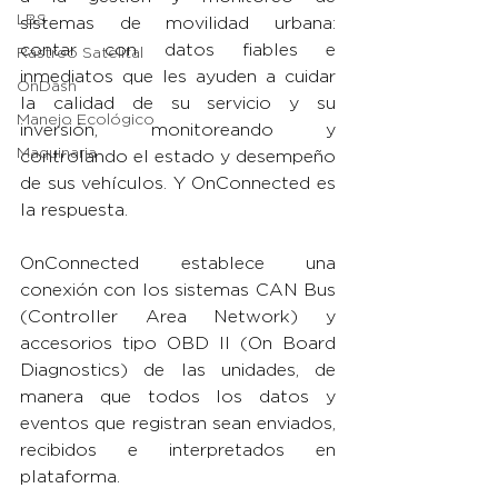
LBS
sistemas de movilidad urbana: 
contar con datos fiables e 
Rastreo Satelital
inmediatos que les ayuden a cuidar 
OnDash
la calidad de su servicio y su 
Manejo Ecológico
inversión, monitoreando y 
Maquinaria
controlando el estado y desempeño 
de sus vehículos. Y OnConnected es 
la respuesta.
OnConnected establece una 
conexión con los sistemas CAN Bus 
(Controller Area Network) y 
accesorios tipo OBD II (On Board 
Diagnostics) de las unidades, de 
manera que todos los datos y 
eventos que registran sean enviados, 
recibidos e interpretados en 
plataforma.