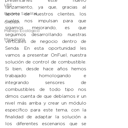
presentarles este nuevo 
LBS
lanzamiento, ya que, gracias al 
Rastreo Satelital
aporte de nuestros clientes, los 
cuales nos impulsan para que 
OnDash
sigamos mejorando, es que 
Manejo Ecológico
seguimos desarrollando nuestras 
Maquinaria
verticales de negocio dentro de 
Senda. En esta oportunidad les 
vamos a presentar OnFuel, nuestra 
solución de control de combustible. 
Si bien, desde hace años hemos 
trabajado homologando e 
integrando sensores de 
combustibles de todo tipo nos 
dimos cuenta de que debíamos ir un 
nivel más arriba y crear un módulo 
específico para este tema, con la 
finalidad de adaptar la solución a 
los diferentes escenarios que se 