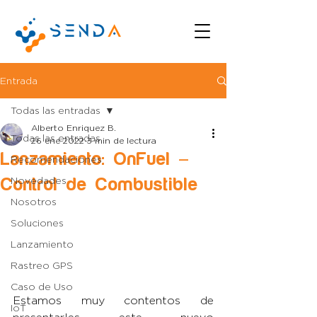
Entrada
Todas las entradas
Alberto Enriquez B.
Todas las entradas
26 ene 2022
3 min de lectura
Lanzamiento: OnFuel –
Recomendaciones
Control de Combustible
Novedades
Nosotros
Soluciones
Lanzamiento
Rastreo GPS
Caso de Uso
Estamos muy contentos de 
IoT