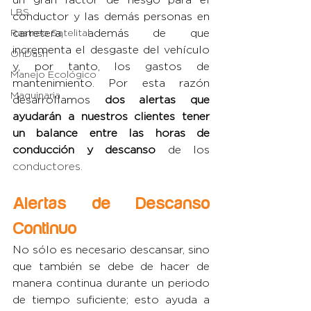
LBS
conductor y las demás personas en 
Rastreo Satelital
carretera, además de que 
incrementa el desgaste del vehículo 
OnDash
y, por tanto, los gastos de 
Manejo Ecológico
mantenimiento. Por esta razón 
Maquinaria
desarrollamos 
dos alertas que 
ayudarán a nuestros clientes tener 
un balance entre las horas de 
conducción y descanso
 de los 
conductores.
Alertas de Descanso 
Continuo
No sólo es necesario descansar, sino 
que también se debe de hacer de 
manera continua durante un periodo 
de tiempo suficiente; esto ayuda a 