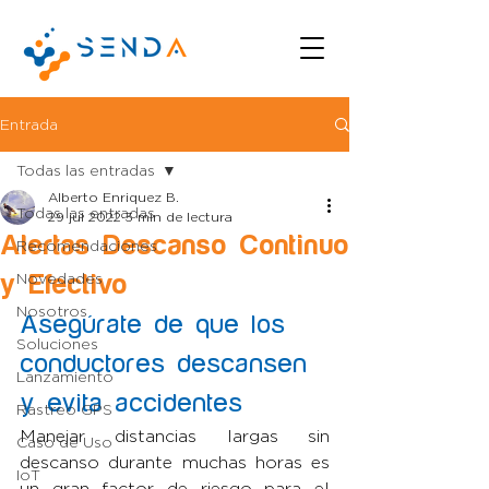
Entrada
Todas las entradas
Alberto Enriquez B.
Todas las entradas
29 jul 2022
3 min de lectura
Alertas Descanso Continuo
Recomendaciones
y Efectivo
Novedades
Nosotros
Asegúrate de que los 
Soluciones
conductores descansen 
Lanzamiento
y evita accidentes 
Rastreo GPS
Manejar distancias largas sin 
Caso de Uso
descanso durante muchas horas es 
IoT
un gran factor de riesgo para el 