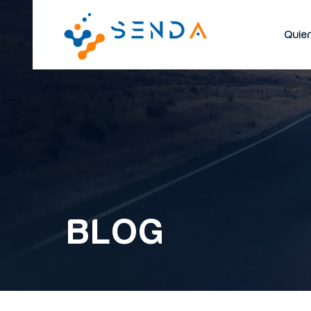
Quie
BLOG