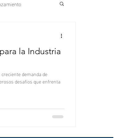
nzamiento
ejo Ecológico
ara la Industria
la creciente demanda de
erosos desafíos que enfrenta