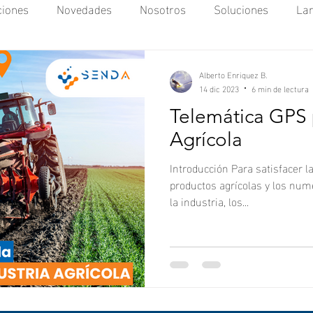
iones
Novedades
Nosotros
Soluciones
La
IoT
LBS
Rastreo Satelital
OnDash
Man
Alberto Enriquez B.
14 dic 2023
6 min de lectura
Telemática GPS p
Agrícola
Introducción Para satisfacer 
productos agrícolas y los num
la industria, los...