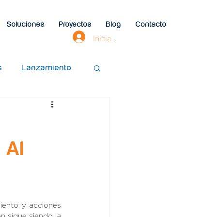
Soluciones
Proyectos
Blog
Contacto
Iniciar sesión
s
Lanzamiento
Manejo Ecológico
 AI
ento y acciones 
 sigue siendo la 