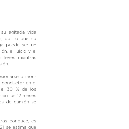
u agitada vida 
s, por lo que no 
ga puede ser un 
, el juicio y el 
 leves mientras 
ión.
ionarse o morir 
 conductor en el 
el 30 % de los 
 en los 12 meses 
es de camión se 
ras conduce, es 
1, se estima que 