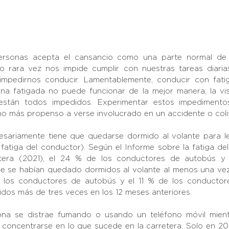
ersonas acepta el cansancio como una parte normal de s
io rara vez nos impide cumplir con nuestras tareas diaria
mpedirnos conducir. Lamentablemente, conducir con fati
na fatigada no puede funcionar de la mejor manera; la visión
están todos impedidos. Experimentar estos impedimentos
 más propenso a verse involucrado en un accidente o colis
sariamente tiene que quedarse dormido al volante para les
fatiga del conductor). Según el Informe sobre la fatiga del
etera (2021), el 24 % de los conductores de autobús y 
e se habían quedado dormidos al volante al menos una vez
e los conductores de autobús y el 11 % de los conductor
os más de tres veces en los 12 meses anteriores.
na se distrae fumando o usando un teléfono móvil mient
concentrarse en lo que sucede en la carretera. Solo en 202