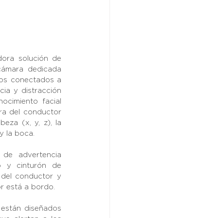
ora solución de 
ámara dedicada 
os conectados a 
ia y distracción 
cimiento facial 
ra del conductor 
za (x, y, z), la 
y la boca.
de advertencia 
o y cinturón de 
del conductor y 
r está a bordo.
están diseñados 