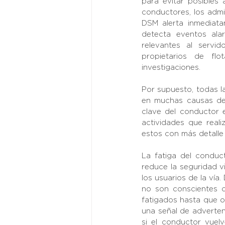
para evitar posibles 
conductores, los admi
DSM alerta inmediat
detecta eventos ala
relevantes al servi
propietarios de fl
investigaciones.
Por supuesto, todas la
en muchas causas de 
clave del conductor e
actividades que real
estos con más detall
La fatiga del conduc
reduce la seguridad v
los usuarios de la vía
no son conscientes d
fatigados hasta que o
una señal de adverten
si el conductor vuel