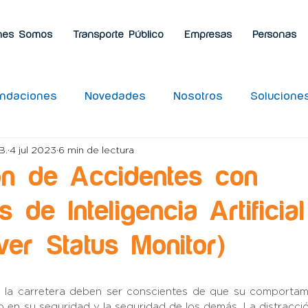
nes Somos
Transporte Público
Empresas
Personas
ndaciones
Novedades
Nosotros
Solucione
B.
4 jul 2023
6 min de lectura
Uso
IoT
LBS
Rastreo Satelital
OnDash
ón de Accidentes con
 de Inteligencia Artificial
er Status Monitor)
e la carretera deben ser conscientes de que su comportami
 en su seguridad y la seguridad de los demás. La distracción