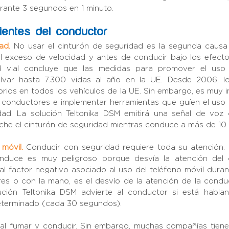
rante 3 segundos en 1 minuto.
entes del conductor
ad.
No usar el cinturón de seguridad es la segunda causa 
l exceso de velocidad y antes de conducir bajo los efectos
d vial concluye que las medidas para promover el uso d
lvar hasta 7.300 vidas al año en la UE. Desde 2006, lo
rios en todos los vehículos de la UE. Sin embargo, es muy im
 conductores e implementar herramientas que guíen el uso 
dad. La solución Teltonika DSM emitirá una señal de voz 
he el cinturón de seguridad mientras conduce a más de 10
móvil.
Conducir con seguridad requiere toda su atención. 
onduce es muy peligroso porque desvía la atención del 
pal factor negativo asociado al uso del teléfono móvil duran
es o con la mano, es el desvío de la atención de la conduc
ución Teltonika DSM advierte al conductor si está hablan
eterminado (cada 30 segundos).
gal fumar y conducir. Sin embargo, muchas compañías tienen 