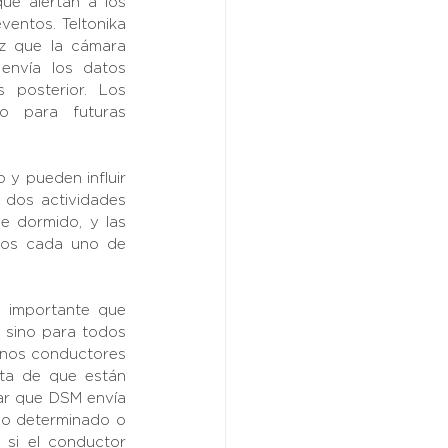
ue alertan a los 
entos. Teltonika 
z que la cámara 
nvía los datos 
posterior. Los 
o para futuras 
 y pueden influir 
dos actividades 
e dormido, y las 
mos cada uno de 
 importante que 
 sino para todos 
gunos conductores 
ta de que están 
ar que DSM envía 
do determinado o 
si el conductor 