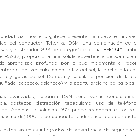
uridad vial, nos enorgullece presentar la nueva e innovad
dad del conductor: Teltonika DSM. Una combinación de c
isas y rastreador GPS de categoría especial 
FMC640
, amb
ie RS232, proporciona una sólida advertencia de somnolenc
de aprendizaje profundo, por lo que implementa el recono
entornos del vehículo, como la luz del sol, la noche y la ca
ero y gafas de sol. Detecta y calcula la posición de la cabe
guiñada, cabeceo, balanceo) y la apertura/cierre de los ojos 
as avanzadas, Teltonika DSM tiene varias condiciones 
cia, bostezos, distracción, tabaquismo, uso del teléfon
do. Además, la solución DSM puede reconocer el rostro 
áximo de) 990 ID de conductor e identificar qué conducto
s estos sistemas integrados de advertencia de seguridad 