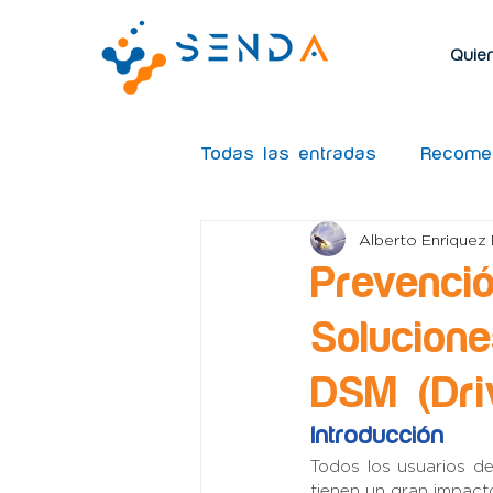
Quie
Todas las entradas
Recome
Alberto Enriquez 
Rastreo GPS
Caso de 
Prevenci
Soluciones
Maquinaria
DSM (Driv
Introducción
Todos los usuarios d
tienen un gran impacto