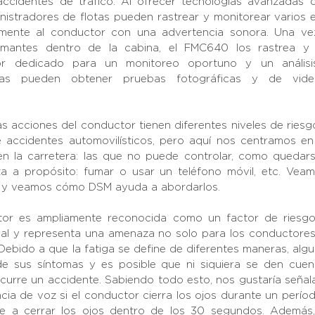
accidentes de tráfico. Al ofrecer tecnologías avanzadas q
nistradores de flotas pueden rastrear y monitorear varios ev
amente al conductor con una advertencia sonora. Una ve
rmantes dentro de la cabina, el FMC640 los rastrea y e
dor dedicado para un monitoreo oportuno y un análisis 
otas pueden obtener pruebas fotográficas y de vide
s acciones del conductor tienen diferentes niveles de riesgo
accidentes automovilísticos, pero aquí nos centramos en 
n la carretera: las que no puede controlar, como quedars
iza a propósito: fumar o usar un teléfono móvil, etc. Vea
e y veamos cómo DSM ayuda a abordarlos.
tor es ampliamente reconocida como un factor de riesgo
ial y representa una amenaza no solo para los conductores
. Debido a que la fatiga se define de diferentes maneras, al
e sus síntomas y es posible que ni siquiera se den cuen
curre un accidente. Sabiendo todo esto, nos gustaría señal
cia de voz si el conductor cierra los ojos durante un perío
ve a cerrar los ojos dentro de los 30 segundos. Además, 